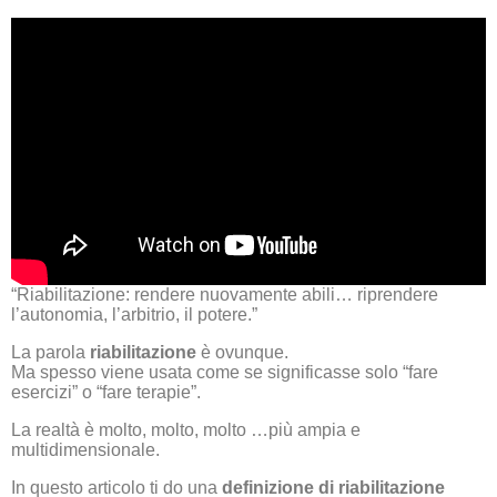
“Riabilitazione: rendere nuovamente abili… riprendere
l’autonomia, l’arbitrio, il potere.”
La parola
riabilitazione
è ovunque.
Ma spesso viene usata come se significasse solo “fare
esercizi” o “fare terapie”.
La realtà è molto, molto, molto …più ampia e
multidimensionale.
In questo articolo ti do una
definizione di riabilitazione