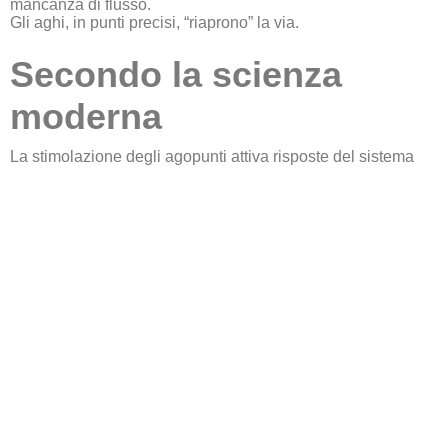
mancanza di flusso.
Gli aghi, in punti precisi, “riaprono” la via.
Secondo la scienza
moderna
La stimolazione degli agopunti attiva risposte del sistema
nervoso e dell’organismo:
rilascio di sostanze coinvolte nella modulazione del
dolore (es. endorfine)
regolazione di circuiti nervosi legati al dolore e allo
stress
miglioramento della microcircolazione locale e riduzione
della tensione muscolare
Non serve scegliere una religione.
Serve osservare il risultato.
E qui la letteratura è sobria: per alcune condizioni dolorose
croniche l’agopuntura mostra un beneficio medio reale