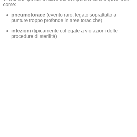
come:
pneumotorace
(evento raro, legato soprattutto a
punture troppo profonde in aree toraciche)
infezioni
(tipicamente collegate a violazioni delle
procedure di sterilità)
lesioni vascolari o nervose (rare, spesso legate a
tecnica errata)
Una revisione sistematica sugli eventi avversi descrive
pneumotorace, svenimento e infezioni tra gli eventi riportati
in letteratura.
Un documento istituzionale regionale sottolinea che la
maggior parte degli eventi avversi è evitabile con
buone
pratiche
, sterilità e competenza dell’operatore.
Tradotto in una frase:
il rischio non è l’ago. Il rischio è l’impreparazione.
Effetti collaterali da