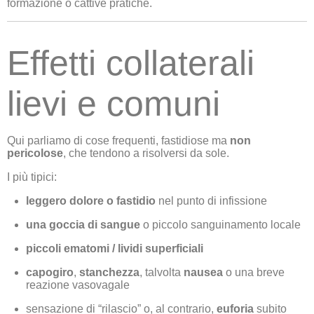
formazione o cattive pratiche.
Effetti collaterali
lievi e comuni
Qui parliamo di cose frequenti, fastidiose ma
non
pericolose
, che tendono a risolversi da sole.
I più tipici:
leggero dolore o fastidio
nel punto di infissione
una goccia di sangue
o piccolo sanguinamento locale
piccoli ematomi / lividi superficiali
capogiro
,
stanchezza
, talvolta
nausea
o una breve
reazione vasovagale
sensazione di “rilascio” o, al contrario,
euforia
subito